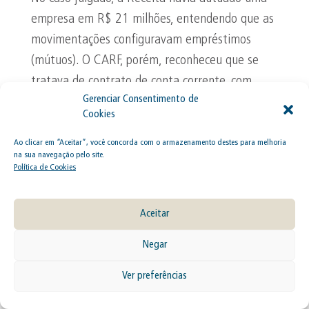
empresa em R$ 21 milhões, entendendo que as
movimentações configuravam empréstimos
(mútuos). O CARF, porém, reconheceu que se
tratava de contrato de conta corrente, com
fluxo financeiro interno, sem juros e sem
obrigação de devolução imediata, características
que afastam a incidência do IOF.
Ao clicar em “Aceitar”, você concorda com o armazenamento destes para melhoria
na sua navegação pelo site.
Política de Cookies
A decisão é relevante, pois diferencia as
operações de conta corrente do mútuo,
Aceitar
contrariando a posição usual da Receita Federal.
Negar
Além disso, reforça a importância de ter
contratos e registros contábeis bem
Ver preferências
estruturados, demonstrando que as