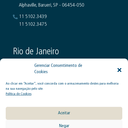
Alphaville, Barueri, SP - 06454-050
11 5102.3439
11 5102.3475
Rio de Janeiro
Rua Marquês de Abrantes, 170, 5º andar
Flamengo, Rio de Janeiro, RJ - 22230-060
Ao clicar em “Aceitar”, você concorda com o armazenamento destes para melhoria
21 2210.5098
na sua navegação pelo site.
21 2533.3289
Política de Cookies
Aceitar
Negar
Politica de cookies