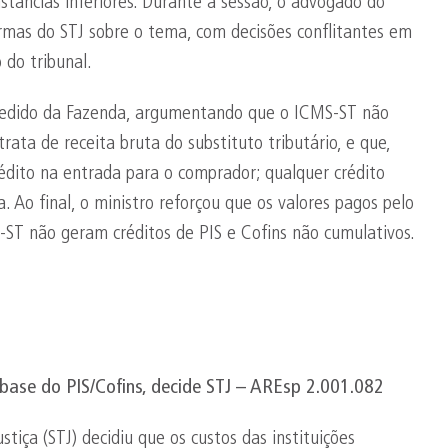
nstâncias inferiores. Durante a sessão, o advogado do
urmas do STJ sobre o tema, com decisões conflitantes em
 do tribunal.
 pedido da Fazenda, argumentando que o ICMS-ST não
rata de receita bruta do substituto tributário, e que,
rédito na entrada para o comprador; qualquer crédito
ca. Ao final, o ministro reforçou que os valores pagos pelo
S-ST não geram créditos de PIS e Cofins não cumulativos.
base do PIS/
Cofins
, decide STJ –
AREsp
2.001.082
stiça (STJ) decidiu que os custos das instituições