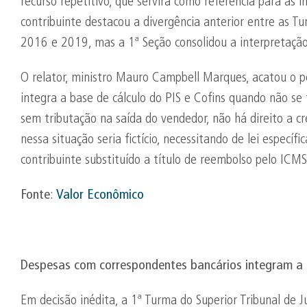
recurso repetitivo, que servirá como referência para as i
contribuinte destacou a divergência anterior entre as T
2016 e 2019, mas a 1ª Seção consolidou a interpretação
O relator, ministro Mauro Campbell Marques, acatou o
integra a base de cálculo do PIS e Cofins quando não se t
sem tributação na saída do vendedor, não há direito a c
nessa situação seria fictício, necessitando de lei específi
contribuinte substituído a título de reembolso pelo ICM
Fonte
:
Valor Econômico
Despesas com correspondentes bancários integram a 
Em decisão inédita, a 1ª Turma do Superior Tribunal de Ju