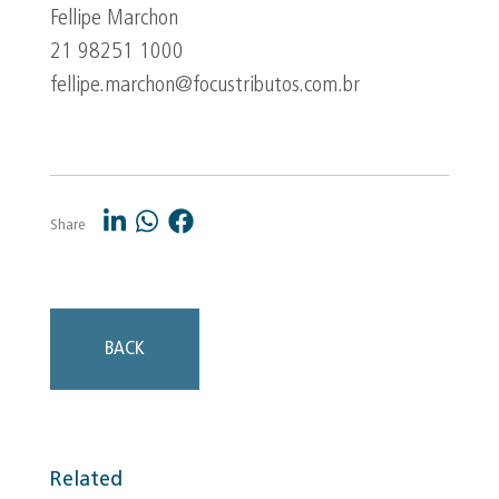
Fellipe Marchon
21 98251 1000
fellipe.marchon@focustributos.com.br
Share
BACK
Related