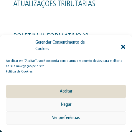
ATUALIZAÇÕES TRIBUTÁRIAS
BOLETIM INFORMATIVO XI –
PRINCIPAIS NOTÍCIAS E
ATUALIZAÇÕES TRIBUTÁRIAS
Ao clicar em “Aceitar”, você concorda com o armazenamento destes para melhoria
na sua navegação pelo site.
Política de Cookies
Aceitar
Negar
São Paulo
Ver preferências
Alameda Grajaú, 129, 3º andar