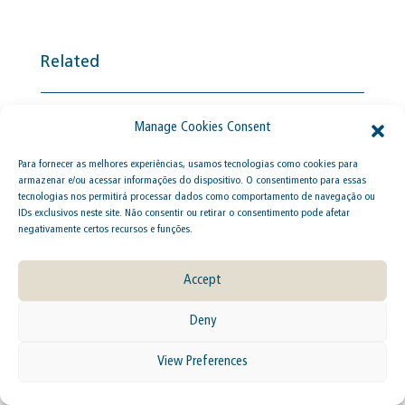
Related
BOLETIM INFORMATIVO XXV –
Para fornecer as melhores experiências, usamos tecnologias como cookies para
PRINCIPAIS NOTÍCIAS E
armazenar e/ou acessar informações do dispositivo. O consentimento para essas
ATUALIZAÇÕES TRIBUTÁRIAS
tecnologias nos permitirá processar dados como comportamento de navegação ou
IDs exclusivos neste site. Não consentir ou retirar o consentimento pode afetar
negativamente certos recursos e funções.
Accept
CONVÊNIO ICMS Nº 178/23 –
Deny
CONFAZ PUBLICA NOVO CONVÊNIO
SOBRE TRANSFERÊNCIAS
View Preferences