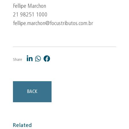
Fellipe Marchon
21 98251 1000
fellipe.marchon@focustributos.com.br
Share
BACK
Related