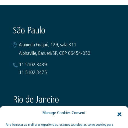
São Paulo
Alameda Grajaú, 129, sala 311
Alphaville, Barueri/SP, CEP 06454-050
11 5102.3439
11 5102.3475
Rio de Janeiro
Rua Marquês de Abrantes, 170, 5º andar
Flamengo, Rio de Janeiro, RJ - 22230-060
Para fornecer as melhores experiências, usamos tecnologias como cookies para