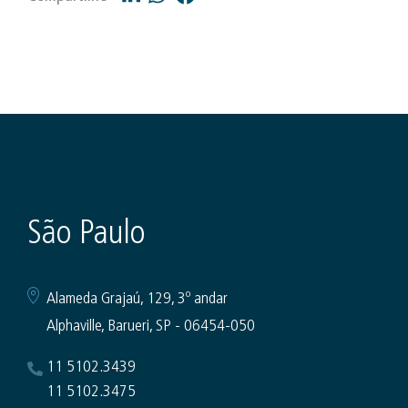
São Paulo
Alameda Grajaú, 129, 3º andar
Alphaville, Barueri, SP - 06454-050
11 5102.3439
11 5102.3475