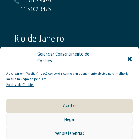
11 5102.3439
11 5102.3475
Rio de Janeiro
Rua Marquês de Abrantes, 170, 5º andar
Flamengo, Rio de Janeiro, RJ - 22230-060
Ao clicar em “Aceitar”, você concorda com o armazenamento destes para melhoria
21 2210.5098
na sua navegação pelo site.
21 2533.3289
Política de Cookies
Aceitar
Negar
Politica de cookies
Copyright Ⓒ 2023 Todos os direitos reservados
Ver preferências